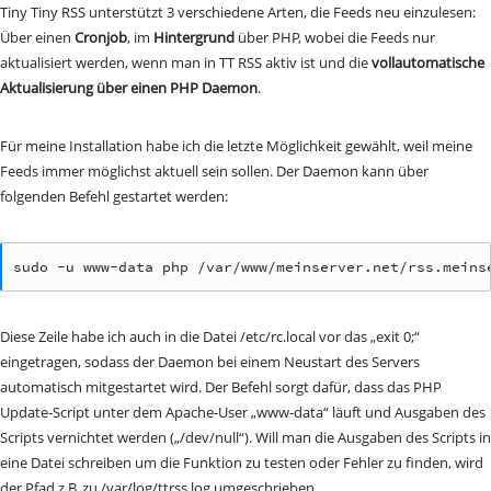
Tiny Tiny RSS unterstützt 3 verschiedene Arten, die Feeds neu einzulesen:
Über einen
Cronjob
, im
Hintergrund
über PHP, wobei die Feeds nur
aktualisiert werden, wenn man in TT RSS aktiv ist und die
vollautomatische
Aktualisierung über einen PHP Daemon
.
Für meine Installation habe ich die letzte Möglichkeit gewählt, weil meine
Feeds immer möglichst aktuell sein sollen. Der Daemon kann über
folgenden Befehl gestartet werden:
sudo -u www-data php /var/www/meinserver.net/rss.meins
Diese Zeile habe ich auch in die Datei /etc/rc.local vor das „exit 0;“
eingetragen, sodass der Daemon bei einem Neustart des Servers
automatisch mitgestartet wird. Der Befehl sorgt dafür, dass das PHP
Update-Script unter dem Apache-User „www-data“ läuft und Ausgaben des
Scripts vernichtet werden („/dev/null“). Will man die Ausgaben des Scripts in
eine Datei schreiben um die Funktion zu testen oder Fehler zu finden, wird
der Pfad z.B. zu /var/log/ttrss.log umgeschrieben.