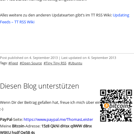
Alles weitere zu den anderen Updatearten gibt’s im TT RSS Wiki:
Updating
Feeds – TT RSS Wiki
Post published on 4. September 2013 | Last updated on 4. September 2013
Tags:
#Feed
#Open Source
#Tiny Tiny RSS
#Ubuntu
Diesen Blog unterstützen
Wenn Dir der Beitrag gefallen hat, freue ich mich über einen kleinen Obolus
:-)
PayPal
-Seite:
https://www.paypal.me/ThomasLeister
Meine
Bitcoin
-Adresse:
15z8 QkNi dHsx q9WW d8nx
W9XU hsdf Qe5B 4s