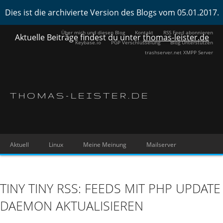
Dies ist die archivierte Version des Blogs vom 05.01.2017.
Über mich und diesen Blog
Kontakt
RSS Feed abonnieren
Aktuelle Beiträge findest du unter
thomas-leister.de
Keybase.io
PGP Verschlüsselung
Blog Unterstützen
trashserver.net XMPP Server
THOMAS-LEISTER.DE
Aktuell
Linux
Meine Meinung
Mailserver
TINY TINY RSS: FEEDS MIT PHP UPDATE
DAEMON AKTUALISIEREN