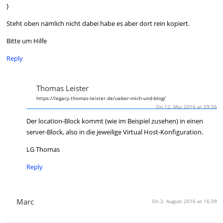
}
Steht oben nämlich nicht dabei habe es aber dort rein kopiert.
Bitte um Hilfe
Reply
Thomas Leister
https://legacy.thomas-leister.de/ueber-mich-und-blog/
On 12. Mai 2016 at 09:56
Der location-Block kommt (wie im Beispiel zusehen) in einen
server-Block, also in die jeweilige Virtual Host-Konfiguration.
LG Thomas
Reply
Marc
On 2. August 2016 at 16:39