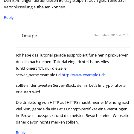
Damit Anfänger, die auf diesen Beitrag stolpern, auch gleich eine SSL-
Verschlüsselung aufbauen können.
Reply
George
On 3. März 2016 at 21:50
Ich habe das Tutorial gerade ausprobiert für einen nginx-Server,
den ich nach deinem Tutorial eingerichtet habe. Alles
funktioniert 1:1, nur die Zeile
server_name example.tld
http://www.example.tld
;
sollte in den zweiten Server-Block, der im Let’s Encrypt-Tutorial
erläutert wird.
Die Umleitung von HTTP auf HTTPS macht meiner Meinung nach
viel Sinn, gerade da ein Let’s Encrypt-Zertifikat eine Warnungen
im Browser ausspuckt und die meisten Besucher einer Webseite
daher davon nichts merken sollten.
Reply