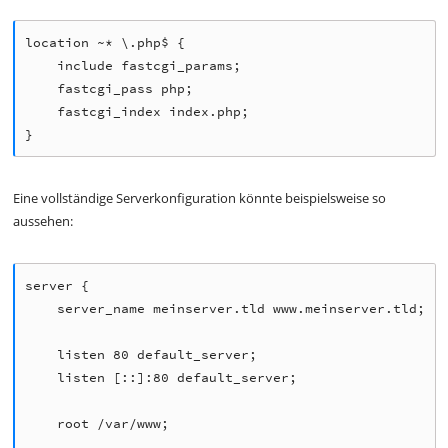
location ~* \.php$ {

    include fastcgi_params;

    fastcgi_pass php;

    fastcgi_index index.php;

Eine vollständige Serverkonfiguration könnte beispielsweise so
aussehen:
server {

    server_name meinserver.tld www.meinserver.tld;

    listen 80 default_server;

    listen [::]:80 default_server;

    root /var/www;
