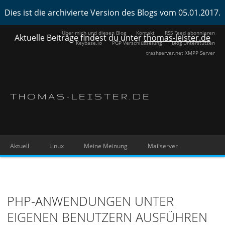
Dies ist die archivierte Version des Blogs vom 05.01.2017.
Über mich und diesen Blog
Kontakt
RSS Feed abonnieren
Aktuelle Beiträge findest du unter
thomas-leister.de
Keybase.io
PGP Verschlüsselung
Blog Unterstützen
trashserver.net XMPP Server
THOMAS-LEISTER.DE
Aktuell
Linux
Meine Meinung
Mailserver
PHP-ANWENDUNGEN UNTER
EIGENEN BENUTZERN AUSFÜHREN