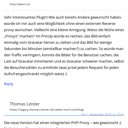
http://pkern.at
Sehr interessantes Plugin! Wie auch bereits Andere gewünscht haben,
würde ich mir auch eine Möglichkeit ohne einen externen Reverse
proxy wünschen. Vielleicht eine kleine Anregung: Wieso die Mühe eines
„Proxys“ machen? Im Prinzip würde es reichen, das Bild einfach
einmalig vom Gravatar-Server zu ziehen und das Bild für wenige
Sekunden bis Minuten (einstellbar machen?) zu cachen. So würde man
den Traffic verringern, könnte die Bilder für die Benutzer cachen, die
Last auf Gravatar minimieren und es Gravatar schwerer machen, selbst
die Besucherzahlen zu ermitteln (was ja bei jedem Request für jeden
Aufruf eingeschränkt möglich wäre) :)
Reply
Thomas Leister
https://legacy.thomas-leister.de/ueber-mich-und-blog/
On 1. November 2015 at 13:41
Die neue Version hat einen integrierten PHP Proxy – wie gewünscht ;)