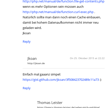
http://php.net/manual/de/function.file-get-contents.php
wenn es mehr Optionen sein müssen auch
http://php.net/manual/de/function.curl-exec.php
.
Natürlich sollte man dann noch einen Cache einbauen,
damit bei hohem Datenaufkommen nicht immer neu
geladen wird.
Jkoan
Reply
Jkoan
On 25. Oktober 2015 at 22:22
http://jkoan.de
Einfach mal gaaanz simpel:
https://gist.github.com/jkoan/3f508423702489c11a73
:)
Reply
Thomas Leister
https://legacy.thomas-leister.de/ueber-mich-und-blog/