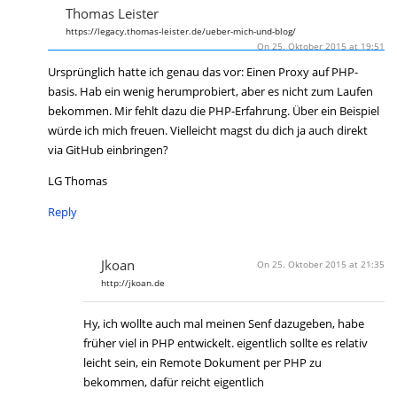
Thomas Leister
https://legacy.thomas-leister.de/ueber-mich-und-blog/
On 25. Oktober 2015 at 19:51
Ursprünglich hatte ich genau das vor: Einen Proxy auf PHP-
basis. Hab ein wenig herumprobiert, aber es nicht zum Laufen
bekommen. Mir fehlt dazu die PHP-Erfahrung. Über ein Beispiel
würde ich mich freuen. Vielleicht magst du dich ja auch direkt
via GitHub einbringen?
LG Thomas
Reply
Jkoan
On 25. Oktober 2015 at 21:35
http://jkoan.de
Hy, ich wollte auch mal meinen Senf dazugeben, habe
früher viel in PHP entwickelt. eigentlich sollte es relativ
leicht sein, ein Remote Dokument per PHP zu
bekommen, dafür reicht eigentlich