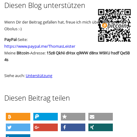
Diesen Blog unterstützen
Wenn Dir der Beitrag gefallen hat, freue ich mich über einen kleinen
Obolus :-)
PayPal
-Seite:
https://www.paypal.me/ThomasLeister
Meine
Bitcoin
-Adresse:
15z8 QkNi dHsx q9WW d8nx W9XU hsdf Qe5B
4s
Siehe auch:
Unterstützung
Diesen Beitrag teilen
spenden
spenden
teilen
e-mail
twittern
teilen
teilen
teilen