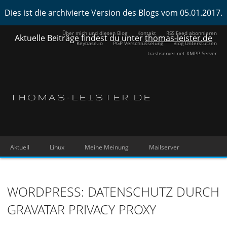
Dies ist die archivierte Version des Blogs vom 05.01.2017.
Über mich und diesen Blog
Kontakt
RSS Feed abonnieren
Aktuelle Beiträge findest du unter
thomas-leister.de
Keybase.io
PGP Verschlüsselung
Blog Unterstützen
trashserver.net XMPP Server
THOMAS-LEISTER.DE
Aktuell
Linux
Meine Meinung
Mailserver
WORDPRESS: DATENSCHUTZ DURCH
GRAVATAR PRIVACY PROXY