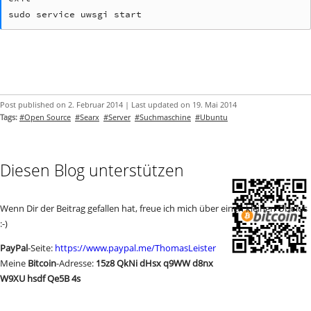
sudo service uwsgi start
Post published on 2. Februar 2014 | Last updated on 19. Mai 2014
Tags:
#Open Source
#Searx
#Server
#Suchmaschine
#Ubuntu
Diesen Blog unterstützen
Wenn Dir der Beitrag gefallen hat, freue ich mich über einen kleinen Obolus
:-)
PayPal
-Seite:
https://www.paypal.me/ThomasLeister
Meine
Bitcoin
-Adresse:
15z8 QkNi dHsx q9WW d8nx
W9XU hsdf Qe5B 4s