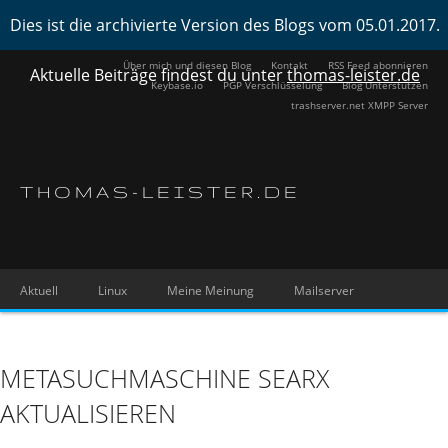
Dies ist die archivierte Version des Blogs vom 05.01.2017.
Über mich und diesen Blog
Kontakt
RSS Feed abonnieren
Aktuelle Beiträge findest du unter
thomas-leister.de
Keybase.io
PGP Verschlüsselung
Blog Unterstützen
trashserver.net XMPP Server
THOMAS-LEISTER.DE
Aktuell
Linux
Meine Meinung
Mailserver
METASUCHMASCHINE SEARX
AKTUALISIEREN