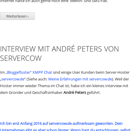
Internet hätte ich auch gerne noch eine Telefon- und SMS-Flat.
Weiterlesen ›
INTERVIEW MIT ANDRÉ PETERS VON
SERVERCOW
Im
„Bloggeflüster“ XMPP Chat
sind einige User Kunden beim Server-Hoster
„
servercow.de
“ (Siehe auch:
Meine Erfahrungen mit servercow.de
). Weil der
Hoster immer wieder Thema im Chat ist, habe ich ein kleines Interview mit
dem Gründer und Geschäftsinhaber
André Peters
geführt.
Ich bin erst Anfang 2016 auf servercow.de aufmerksam geworden. Dein
Unternehmen gibt es aber schon länger. Wann hast du entschlossen, selbst