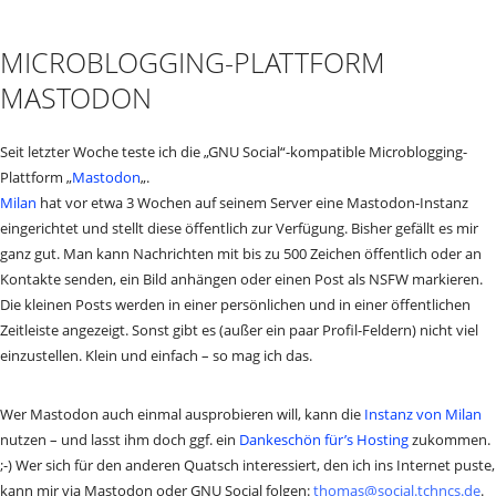
MICROBLOGGING-PLATTFORM
MASTODON
Seit letzter Woche teste ich die „GNU Social“-kompatible Microblogging-
Plattform „
Mastodon
„.
Milan
hat vor etwa 3 Wochen auf seinem Server eine Mastodon-Instanz
eingerichtet und stellt diese öffentlich zur Verfügung. Bisher gefällt es mir
ganz gut. Man kann Nachrichten mit bis zu 500 Zeichen öffentlich oder an
Kontakte senden, ein Bild anhängen oder einen Post als NSFW markieren.
Die kleinen Posts werden in einer persönlichen und in einer öffentlichen
Zeitleiste angezeigt. Sonst gibt es (außer ein paar Profil-Feldern) nicht viel
einzustellen. Klein und einfach – so mag ich das.
Wer Mastodon auch einmal ausprobieren will, kann die
Instanz von Milan
nutzen – und lasst ihm doch ggf. ein
Dankeschön für’s Hosting
zukommen.
;-) Wer sich für den anderen Quatsch interessiert, den ich ins Internet puste,
kann mir via Mastodon oder GNU Social folgen:
thomas@social.tchncs.de
.