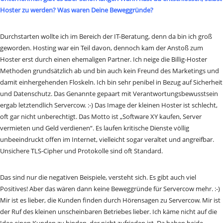
Hoster zu werden? Was waren Deine Beweggründe?
Durchstarten wollte ich im Bereich der IT-Beratung, denn da bin ich groß
geworden. Hosting war ein Teil davon, dennoch kam der Anstoß zum
Hoster erst durch einen ehemaligen Partner. Ich neige die Billig-Hoster
Methoden grundsätzlich ab und bin auch kein Freund des Marketings und
damit einhergehenden Floskeln. Ich bin sehr penibel in Bezug auf Sicherheit
und Datenschutz. Das Genannte gepaart mit Verantwortungsbewusstsein
ergab letztendlich Servercow. :-) Das Image der kleinen Hoster ist schlecht,
oft gar nicht unberechtigt. Das Motto ist „Software XY kaufen, Server
vermieten und Geld verdienen“. Es laufen kritische Dienste völlig
unbeeindruckt offen im Internet, vielleicht sogar veraltet und angreifbar.
Unsichere TLS-Cipher und Protokolle sind oft Standard.
Das sind nur die negativen Beispiele, versteht sich. Es gibt auch viel
Positives! Aber das wären dann keine Beweggründe für Servercow mehr. :-)
Mir ist es lieber, die Kunden finden durch Hörensagen zu Servercow. Mir ist
der Ruf des kleinen unscheinbaren Betriebes lieber. Ich käme nicht auf die
Idee einen Kunden zu binden, der nicht zufrieden ist. Da haben beide