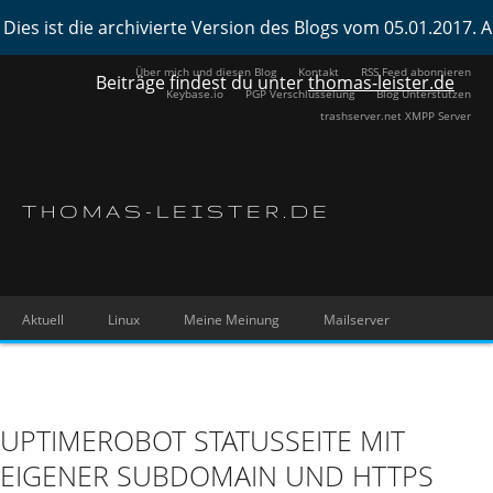
Dies ist die archivierte Version des Blogs vom 05.01.2017. A
Über mich und diesen Blog
Kontakt
RSS Feed abonnieren
Beiträge findest du unter
thomas-leister.de
Keybase.io
PGP Verschlüsselung
Blog Unterstützen
trashserver.net XMPP Server
THOMAS-LEISTER.DE
Aktuell
Linux
Meine Meinung
Mailserver
UPTIMEROBOT STATUSSEITE MIT
EIGENER SUBDOMAIN UND HTTPS