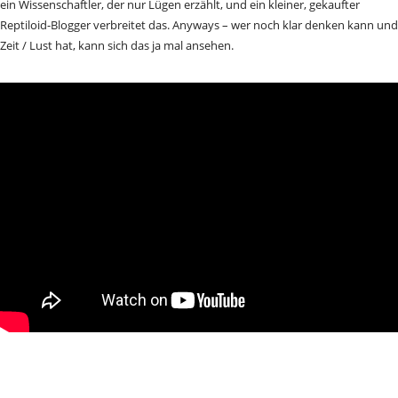
ein Wissenschaftler, der nur Lügen erzählt, und ein kleiner, gekaufter
Reptiloid-Blogger verbreitet das. Anyways – wer noch klar denken kann und
Zeit / Lust hat, kann sich das ja mal ansehen.