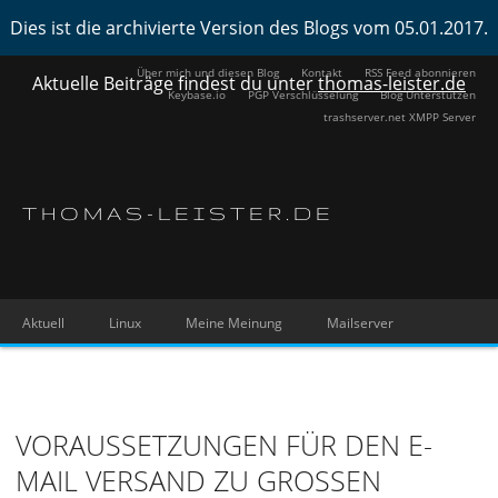
Dies ist die archivierte Version des Blogs vom 05.01.2017.
Über mich und diesen Blog
Kontakt
RSS Feed abonnieren
Aktuelle Beiträge findest du unter
thomas-leister.de
Keybase.io
PGP Verschlüsselung
Blog Unterstützen
trashserver.net XMPP Server
THOMAS-LEISTER.DE
Aktuell
Linux
Meine Meinung
Mailserver
VORAUSSETZUNGEN FÜR DEN E-
MAIL VERSAND ZU GROSSEN P