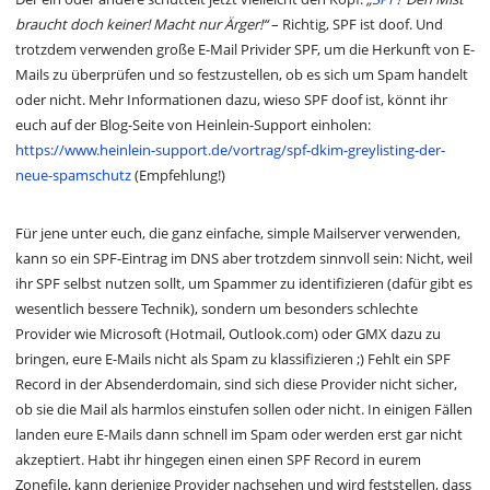
braucht doch keiner! Macht nur Ärger!“
– Richtig, SPF ist doof. Und
trotzdem verwenden große E-Mail Privider SPF, um die Herkunft von E-
Mails zu überprüfen und so festzustellen, ob es sich um Spam handelt
oder nicht. Mehr Informationen dazu, wieso SPF doof ist, könnt ihr
euch auf der Blog-Seite von Heinlein-Support einholen:
https://www.heinlein-support.de/vortrag/spf-dkim-greylisting-der-
neue-spamschutz
(Empfehlung!)
Für jene unter euch, die ganz einfache, simple Mailserver verwenden,
kann so ein SPF-Eintrag im DNS aber trotzdem sinnvoll sein: Nicht, weil
ihr SPF selbst nutzen sollt, um Spammer zu identifizieren (dafür gibt es
wesentlich bessere Technik), sondern um besonders schlechte
Provider wie Microsoft (Hotmail, Outlook.com) oder GMX dazu zu
bringen, eure E-Mails nicht als Spam zu klassifizieren ;) Fehlt ein SPF
Record in der Absenderdomain, sind sich diese Provider nicht sicher,
ob sie die Mail als harmlos einstufen sollen oder nicht. In einigen Fällen
landen eure E-Mails dann schnell im Spam oder werden erst gar nicht
akzeptiert. Habt ihr hingegen einen einen SPF Record in eurem
Zonefile, kann derjenige Provider nachsehen und wird feststellen, dass