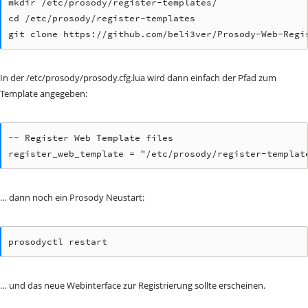
mkdir /etc/prosody/register-templates/

cd /etc/prosody/register-templates

git clone https://github.com/beli3ver/Prosody-Web-Regi
In der /etc/prosody/prosody.cfg.lua wird dann einfach der Pfad zum
Template angegeben:
-- Register Web Template files

register_web_template = "/etc/prosody/register-templat
… dann noch ein Prosody Neustart:
prosodyctl restart
… und das neue Webinterface zur Registrierung sollte erscheinen.