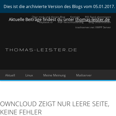
Dies ist die archivierte Version des Blogs vom 05.01.2017.
Über mich und diesen Blog
Kontakt
RSS Feed abonnieren
Aktuelle Beiträge findest du unter
thomas-leister.de
Keybase.io
PGP Verschlüsselung
Blog Unterstützen
trashserver.net XMPP Server
THOMAS-LEISTER.DE
Aktuell
Linux
Meine Meinung
Mailserver
OWNCLOUD ZEIGT NUR LEERE SEITE,
KEINE FEHLER