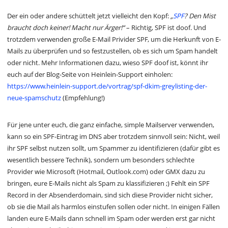
Der ein oder andere schüttelt jetzt vielleicht den Kopf:
„
SPF
? Den Mist
braucht doch keiner! Macht nur Ärger!“
– Richtig, SPF ist doof. Und
trotzdem verwenden große E-Mail Privider SPF, um die Herkunft von E-
Mails zu überprüfen und so festzustellen, ob es sich um Spam handelt
oder nicht. Mehr Informationen dazu, wieso SPF doof ist, könnt ihr
euch auf der Blog-Seite von Heinlein-Support einholen:
https://www.heinlein-support.de/vortrag/spf-dkim-greylisting-der-
neue-spamschutz
(Empfehlung!)
Für jene unter euch, die ganz einfache, simple Mailserver verwenden,
kann so ein SPF-Eintrag im DNS aber trotzdem sinnvoll sein: Nicht, weil
ihr SPF selbst nutzen sollt, um Spammer zu identifizieren (dafür gibt es
wesentlich bessere Technik), sondern um besonders schlechte
Provider wie Microsoft (Hotmail, Outlook.com) oder GMX dazu zu
bringen, eure E-Mails nicht als Spam zu klassifizieren ;) Fehlt ein SPF
Record in der Absenderdomain, sind sich diese Provider nicht sicher,
ob sie die Mail als harmlos einstufen sollen oder nicht. In einigen Fällen
landen eure E-Mails dann schnell im Spam oder werden erst gar nicht