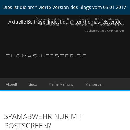
Dies ist die archivierte Version des Blogs vom 05.01.2017.
Über mich und diesen Blog
Kontakt
RSS Feed abonnieren
Aktuelle Beiträge findest du unter
thomas-leister.de
Keybase.io
PGP Verschlüsselung
Blog Unterstützen
trashserver.net XMPP Server
THOMAS-LEISTER.DE
Aktuell
Linux
Meine Meinung
Mailserver
SPAMABWEHR NUR MIT
POSTSCREEN?